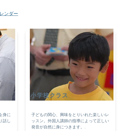
年間カレンダー
​Classes クラス
​小学校クラス
を身に
子どもの関心、興味をとりいれた楽しいレ
り話し
ッスン。外国人講師の指導によって正しい
。
発音が自然に身につきます。.