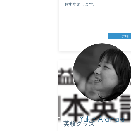
おすすめします。
詳細
​Yukie
Aramaki
​英検クラス