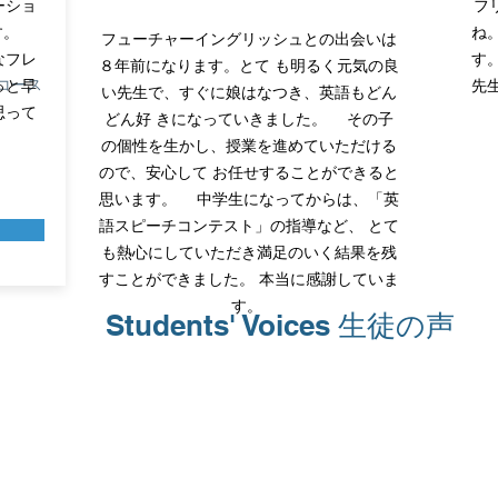
ーショ
フ
ます。
ね
フューチャーイングリッシュとの出会いは
なフレ
す
８年前になります。とて も明るく元気の良
っと早
コース
先
い先生で、すぐに娘はなつき、英語もどん
思って
どん好 きになっていきました。 その子
の個性を生かし、授業を進めていただける
ので、安心して お任せすることができると
思います。 中学生になってからは、「英
語スピーチコンテスト」の指導など、 とて
も熱心にしていただき満足のいく結果を残
すことができました。 本当に感謝していま
す。
​Students' Voices 生徒の声