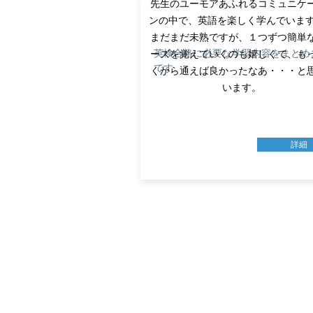
先生のユーモアあふれるコミュニケ
ンの中で、英語を楽しく学んでい
まだまだ未熟ですが、１つずつ簡単
ーズを覚えていくのも嬉しくて、も
英検合格に必要な学習内容をまとめ​
です。
くから通えば良かったなあ・・・と
います。
詳細